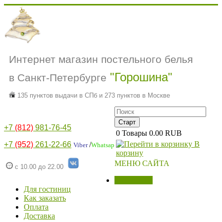
Интернет магазин постельного белья
"Горошина"
в Санкт-Петербурге
135 пунктов выдачи в СПб и 273 пунктов в Москве
+7
(812)
981-76-45
0
Товары
0.00 RUB
В
+7
(952)
261-22-66
/
Viber
Whatsap
корзину
МЕНЮ САЙТА
с 10.00 до 22.00
МАГАЗИН
Для гостиниц
Как заказать
Оплата
Доставка