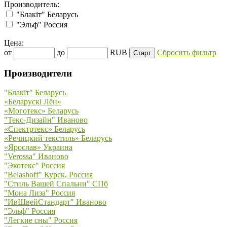
Производитель:
"Блакiт" Беларусь
"Эльф" Россия
Цена:
от
до
RUB
Сбросить фильтр
Производители
"Блакiт" Беларусь
«Беларускi Лён»
«Моготекс» Беларусь
"Текс-Дизайн" Иваново
«Спектртекс» Беларусь
«Речицкий текстиль» Беларусь
«Ярослав» Украина
"Verossa" Иваново
"Экотекс" Россия
"Belashoff" Курск, Россия
"Стиль Вашей Спальни" СПб
"Мона Лиза" Россия
"ИвШвейСтандарт" Иваново
"Эльф" Россия
"Легкие сны" Россия