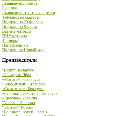
Льняные полотенца
Рушники
Льняные скатерти и салфетки
Тефлоновые скатерти
Подарки на 23 февраля
Подарки на 8 марта
Ватные матрасы
ППУ матрасы
Топперы
Наматрасники
Подарки на Новый год!
Производители
"Блакiт" Беларусь
«Беларускi Лён»
«Моготекс» Беларусь
"Текс-Дизайн" Иваново
«Спектртекс» Беларусь
«Речицкий текстиль» Беларусь
«Ярослав» Украина
"Verossa" Иваново
"Экотекс" Россия
"Belashoff" Курск, Россия