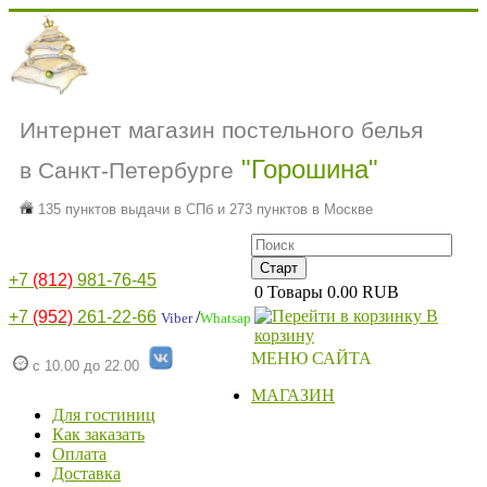
Интернет магазин постельного белья
"Горошина"
в Санкт-Петербурге
135 пунктов выдачи в СПб и 273 пунктов в Москве
+7
(812)
981-76-45
0
Товары
0.00 RUB
В
+7
(952)
261-22-66
/
Viber
Whatsap
корзину
МЕНЮ САЙТА
с 10.00 до 22.00
МАГАЗИН
Для гостиниц
Как заказать
Оплата
Доставка