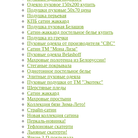
Одеяло пуховое 150х200 купить
Подушки пуховые 50х70 цена
Подушка перьевая
КПБ сатин жаккард
Подушка пуховая Белашов
Сатин-жаккард постельное белье купить
Подушка из гречки
Пуховые одеяла от производителя "СВС"
Сатин ТМ "Мона Лиза"
Пуховые одеяла Belashoff
Махровые полотенца из Белоруссии!
Стеганые покрывала
Однотонное постельное белье
Элитные пуховые одеяла
Пуховые подушки от ТМ "Экотекс"
Шерстяные пледы
Сатин жаккард
Махровые простыни
Коллекция бязи Зима-Лето!
Страйп-сатин
Новая коллекция сатина
Перкаль-новинка!
Тефлоновые скатерти
Льняные скатерти!
Яркие 3-D покрывала.