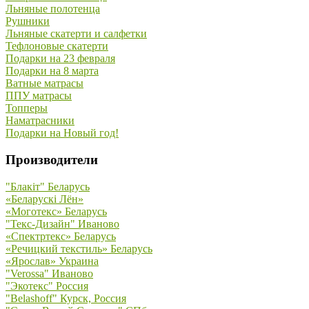
Льняные полотенца
Рушники
Льняные скатерти и салфетки
Тефлоновые скатерти
Подарки на 23 февраля
Подарки на 8 марта
Ватные матрасы
ППУ матрасы
Топперы
Наматрасники
Подарки на Новый год!
Производители
"Блакiт" Беларусь
«Беларускi Лён»
«Моготекс» Беларусь
"Текс-Дизайн" Иваново
«Спектртекс» Беларусь
«Речицкий текстиль» Беларусь
«Ярослав» Украина
"Verossa" Иваново
"Экотекс" Россия
"Belashoff" Курск, Россия