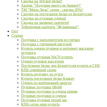
Скидка на детское бельё!
Акция: "Подушек много не бывает!"
ТМ "Мона Лиза" сатин - скидка 20%!
Скидки на постельное белье из Белоруссии
Скидки на пуховые одеяла!
Скидка на льняные скатерти!
Тефлоновая скатерть "Журавинка!"
Опт
Статьи
Подушка с наполнителем из гречки
Подушка с гречневой шелухой
Купить одеяло пуховое в интернет магазине
недорого
Подушка пуховая 50х70 купить
Одеяло пуховое кассетное
Постельное белье лен Белоруссия купить в СПб
КПБ семейный сатин
Купить подушку из лузги
Купить постельное белье Блакит
Одеяло из верблюжьей шерсти
Пуховые подушки 68х68
Пуховые подушки и одеяла прима
Пуховые подушки и одеяла
Подушка пуховая тихий час
КПБ сатин евро купить