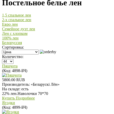
Постельное белье лен
1,5 спальное лен
2-х спальное лен
Евро лен
Семейное дуэт лен
Лен с хлопком
100% лен
Белоруссия
Сортировка:
Количество:
Пяшчота
(Код:
4898-БЧ
)
5800.00 RUB
Производитель:
«Беларускi Лён»
На складе:
есть
22% лен.Наволочки 70*70
Купить
Подробнее
Ягодки
(Код:
4899-БЧ
)