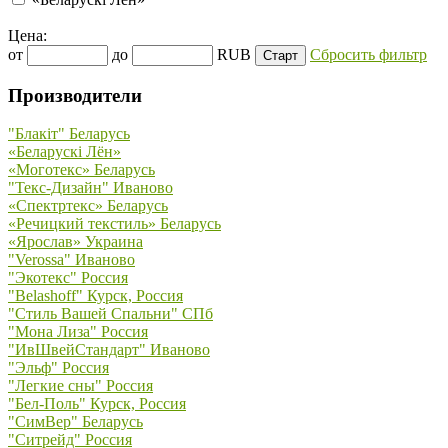
Цена:
от
до
RUB
Сбросить фильтр
Производители
"Блакiт" Беларусь
«Беларускi Лён»
«Моготекс» Беларусь
"Текс-Дизайн" Иваново
«Спектртекс» Беларусь
«Речицкий текстиль» Беларусь
«Ярослав» Украина
"Verossa" Иваново
"Экотекс" Россия
"Belashoff" Курск, Россия
"Стиль Вашей Спальни" СПб
"Мона Лиза" Россия
"ИвШвейСтандарт" Иваново
"Эльф" Россия
"Легкие сны" Россия
"Бел-Поль" Курск, Россия
"СимВер" Беларусь
"Ситрейд" Россия