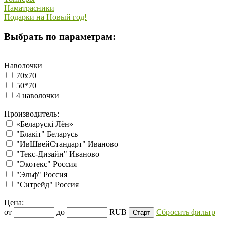
Наматрасники
Подарки на Новый год!
Выбрать по параметрам:
Наволочки
70х70
50*70
4 наволочки
Производитель:
«Беларускi Лён»
"Блакiт" Беларусь
"ИвШвейСтандарт" Иваново
"Текс-Дизайн" Иваново
"Экотекс" Россия
"Эльф" Россия
"Ситрейд" Россия
Цена:
от
до
RUB
Сбросить фильтр