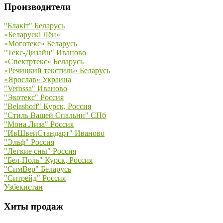
Производители
"Блакiт" Беларусь
«Беларускi Лён»
«Моготекс» Беларусь
"Текс-Дизайн" Иваново
«Спектртекс» Беларусь
«Речицкий текстиль» Беларусь
«Ярослав» Украина
"Verossa" Иваново
"Экотекс" Россия
"Belashoff" Курск, Россия
"Стиль Вашей Спальни" СПб
"Мона Лиза" Россия
"ИвШвейСтандарт" Иваново
"Эльф" Россия
"Легкие сны" Россия
"Бел-Поль" Курск, Россия
"СимВер" Беларусь
"Ситрейд" Россия
Узбекистан
Хиты продаж