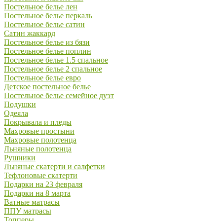
Постельное белье лен
Постельное белье перкаль
Постельное белье сатин
Сатин жаккард
Постельное белье из бязи
Постельное белье поплин
Постельное белье 1.5 спальное
Постельное белье 2 спальное
Постельное белье евро
Детское постельное белье
Постельное белье семейное дуэт
Подушки
Одеяла
Покрывала и пледы
Махровые простыни
Махровые полотенца
Льняные полотенца
Рушники
Льняные скатерти и салфетки
Тефлоновые скатерти
Подарки на 23 февраля
Подарки на 8 марта
Ватные матрасы
ППУ матрасы
Топперы