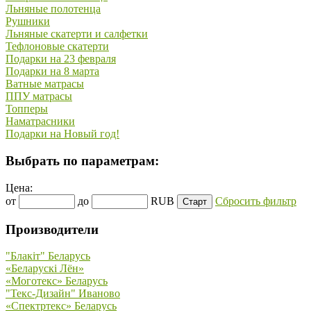
Льняные полотенца
Рушники
Льняные скатерти и салфетки
Тефлоновые скатерти
Подарки на 23 февраля
Подарки на 8 марта
Ватные матрасы
ППУ матрасы
Топперы
Наматрасники
Подарки на Новый год!
Выбрать по параметрам:
Цена:
от
до
RUB
Сбросить фильтр
Производители
"Блакiт" Беларусь
«Беларускi Лён»
«Моготекс» Беларусь
"Текс-Дизайн" Иваново
«Спектртекс» Беларусь