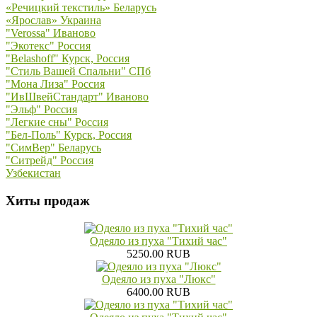
«Речицкий текстиль» Беларусь
«Ярослав» Украина
"Verossa" Иваново
"Экотекс" Россия
"Belashoff" Курск, Россия
"Стиль Вашей Спальни" СПб
"Мона Лиза" Россия
"ИвШвейСтандарт" Иваново
"Эльф" Россия
"Легкие сны" Россия
"Бел-Поль" Курск, Россия
"СимВер" Беларусь
"Ситрейд" Россия
Узбекистан
Хиты продаж
Одеяло из пуха "Тихий час"
5250.00 RUB
Одеяло из пуха "Люкс"
6400.00 RUB