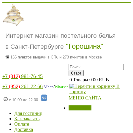
Интернет магазин постельного белья
"Горошина"
в Санкт-Петербурге
135 пунктов выдачи в СПб и 273 пунктов в Москве
+7
(812)
981-76-45
0
Товары
0.00 RUB
В
+7
(952)
261-22-66
/
Viber
Whatsap
корзину
МЕНЮ САЙТА
с 10.00 до 22.00
МАГАЗИН
Для гостиниц
Как заказать
Оплата
Доставка