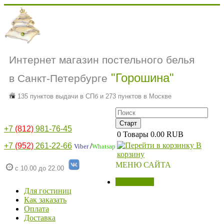
Интернет магазин постельного белья
"Горошина"
в Санкт-Петербурге
135 пунктов выдачи в СПб и 273 пунктов в Москве
+7
(812)
981-76-45
0
Товары
0.00 RUB
В
+7
(952)
261-22-66
/
Viber
Whatsap
корзину
МЕНЮ САЙТА
с 10.00 до 22.00
МАГАЗИН
Для гостиниц
Как заказать
Оплата
Доставка