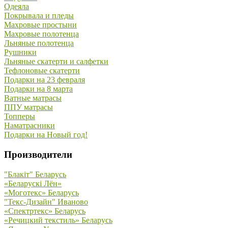
Одеяла
Покрывала и пледы
Махровые простыни
Махровые полотенца
Льняные полотенца
Рушники
Льняные скатерти и салфетки
Тефлоновые скатерти
Подарки на 23 февраля
Подарки на 8 марта
Ватные матрасы
ППУ матрасы
Топперы
Наматрасники
Подарки на Новый год!
Производители
"Блакiт" Беларусь
«Беларускi Лён»
«Моготекс» Беларусь
"Текс-Дизайн" Иваново
«Спектртекс» Беларусь
«Речицкий текстиль» Беларусь