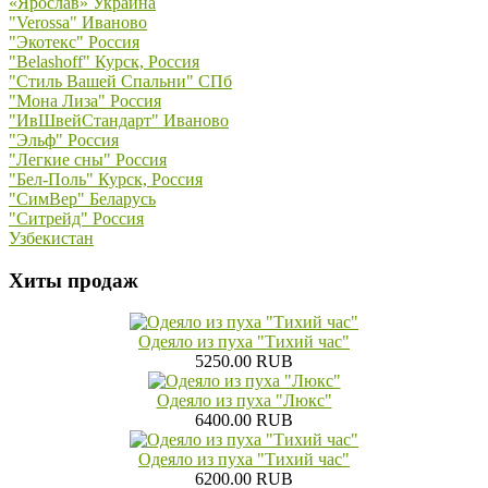
«Ярослав» Украина
"Verossa" Иваново
"Экотекс" Россия
"Belashoff" Курск, Россия
"Стиль Вашей Спальни" СПб
"Мона Лиза" Россия
"ИвШвейСтандарт" Иваново
"Эльф" Россия
"Легкие сны" Россия
"Бел-Поль" Курск, Россия
"СимВер" Беларусь
"Ситрейд" Россия
Узбекистан
Хиты продаж
Одеяло из пуха "Тихий час"
5250.00 RUB
Одеяло из пуха "Люкс"
6400.00 RUB
Одеяло из пуха "Тихий час"
6200.00 RUB