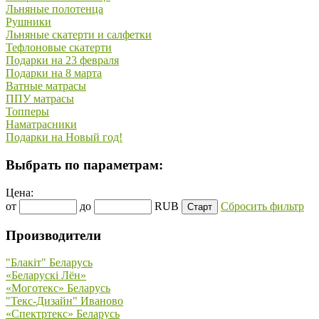
Льняные полотенца
Рушники
Льняные скатерти и салфетки
Тефлоновые скатерти
Подарки на 23 февраля
Подарки на 8 марта
Ватные матрасы
ППУ матрасы
Топперы
Наматрасники
Подарки на Новый год!
Выбрать по параметрам:
Цена:
от
до
RUB
Сбросить фильтр
Производители
"Блакiт" Беларусь
«Беларускi Лён»
«Моготекс» Беларусь
"Текс-Дизайн" Иваново
«Спектртекс» Беларусь