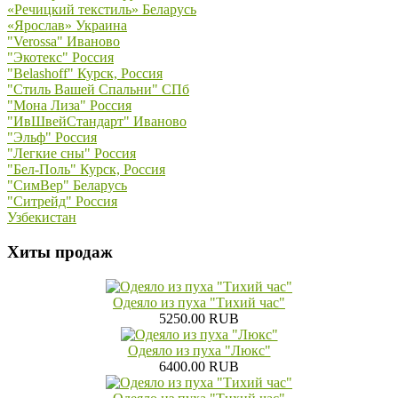
«Речицкий текстиль» Беларусь
«Ярослав» Украина
"Verossa" Иваново
"Экотекс" Россия
"Belashoff" Курск, Россия
"Стиль Вашей Спальни" СПб
"Мона Лиза" Россия
"ИвШвейСтандарт" Иваново
"Эльф" Россия
"Легкие сны" Россия
"Бел-Поль" Курск, Россия
"СимВер" Беларусь
"Ситрейд" Россия
Узбекистан
Хиты продаж
Одеяло из пуха "Тихий час"
5250.00 RUB
Одеяло из пуха "Люкс"
6400.00 RUB