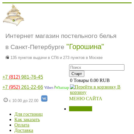
Интернет магазин постельного белья
"Горошина"
в Санкт-Петербурге
135 пунктов выдачи в СПб и 273 пунктов в Москве
+7
(812)
981-76-45
0
Товары
0.00 RUB
В
+7
(952)
261-22-66
/
Viber
Whatsap
корзину
МЕНЮ САЙТА
с 10.00 до 22.00
МАГАЗИН
Для гостиниц
Как заказать
Оплата
Доставка