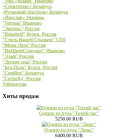
"Текс-Дизайн" Иваново
«Спектртекс» Беларусь
«Речицкий текстиль» Беларусь
«Ярослав» Украина
"Verossa" Иваново
"Экотекс" Россия
"Belashoff" Курск, Россия
"Стиль Вашей Спальни" СПб
"Мона Лиза" Россия
"ИвШвейСтандарт" Иваново
"Эльф" Россия
"Легкие сны" Россия
"Бел-Поль" Курск, Россия
"СимВер" Беларусь
"Ситрейд" Россия
Узбекистан
Хиты продаж
Одеяло из пуха "Тихий час"
5250.00 RUB
Одеяло из пуха "Люкс"
6400.00 RUB