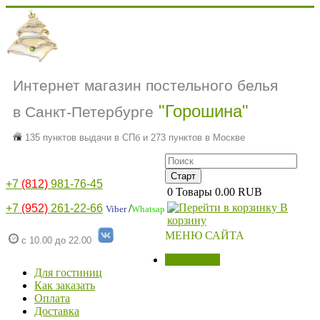
Интернет магазин постельного белья
"Горошина"
в Санкт-Петербурге
135 пунктов выдачи в СПб и 273 пунктов в Москве
+7
(812)
981-76-45
0
Товары
0.00 RUB
В
+7
(952)
261-22-66
/
Viber
Whatsap
корзину
МЕНЮ САЙТА
с 10.00 до 22.00
МАГАЗИН
Для гостиниц
Как заказать
Оплата
Доставка