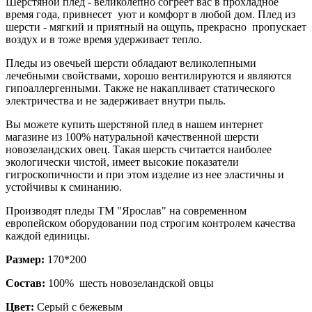
Шерстяной плед - великолепно согреет вас в прохладное
время года, привнесет уют и комфорт в любой дом. Плед из
шерсти - мягкий и приятный на ощупь, прекрасно пропускает
воздух и в тоже время удерживает тепло.
Пледы из овечьей шерсти обладают великолепными
лечебными свойствами, хорошо вентилируются и являются
гипоаллергенными. Также не накапливает статического
электричества и не задерживает внутри пыль.
Вы можете купить шерстяной плед в нашем интернет
магазине из 100% натуральной качественной шерсти
новозеландских овец. Такая шерсть считается наиболее
экологически чистой, имеет высокие показатели
гигроскопичности и при этом изделие из нее эластичны и
устойчивы к сминанию.
Производят пледы ТМ "Ярослав" на современном
европейском оборудовании под строгим контролем качества
каждой единицы.
Размер:
170*200
Состав:
100% шесть новозеландской овцы
Цвет:
Серый с бежевым