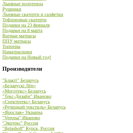
Льняные полотенца
Рушники
Льняные скатерти и салфетки
Тефлоновые скатерти
Подарки на 23 февраля
Подарки на 8 марта
Ватные матрасы
ППУ матрасы
Топперы
Наматрасники
Подарки на Новый год!
Производители
"Блакiт" Беларусь
«Беларускi Лён»
«Моготекс» Беларусь
"Текс-Дизайн" Иваново
«Спектртекс» Беларусь
«Речицкий текстиль» Беларусь
«Ярослав» Украина
"Verossa" Иваново
"Экотекс" Россия
"Belashoff" Курск, Россия