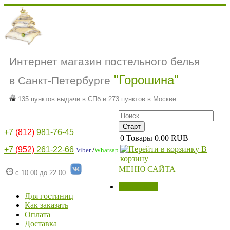
Интернет магазин постельного белья
"Горошина"
в Санкт-Петербурге
135 пунктов выдачи в СПб и 273 пунктов в Москве
+7
(812)
981-76-45
0
Товары
0.00 RUB
В
+7
(952)
261-22-66
/
Viber
Whatsap
корзину
МЕНЮ САЙТА
с 10.00 до 22.00
МАГАЗИН
Для гостиниц
Как заказать
Оплата
Доставка