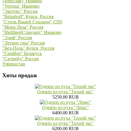
«Ярослав» Украина
"Verossa" Иваново
"Экотекс" Россия
"Belashoff" Курск, Россия
"Стиль Вашей Спальни" СПб
"Мона Лиза" Россия
"ИвШвейСтандарт" Иваново
"Эльф" Россия
"Легкие сны" Россия
"Бел-Поль" Курск, Россия
"СимВер" Беларусь
"Ситрейд" Россия
Узбекистан
Хиты продаж
Одеяло из пуха "Тихий час"
5250.00 RUB
Одеяло из пуха "Люкс"
6400.00 RUB
Одеяло из пуха "Тихий час"
6200.00 RUB