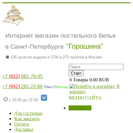
Интернет магазин постельного белья
"Горошина"
в Санкт-Петербурге
135 пунктов выдачи в СПб и 273 пунктов в Москве
+7
(812)
981-76-45
0
Товары
0.00 RUB
В
+7
(952)
261-22-66
/
Viber
Whatsap
корзину
МЕНЮ САЙТА
с 10.00 до 22.00
МАГАЗИН
Для гостиниц
Как заказать
Оплата
Доставка