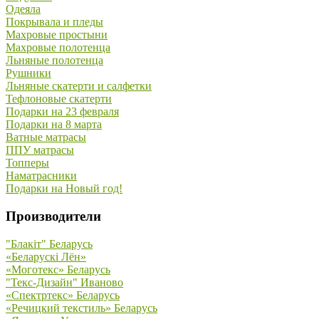
Одеяла
Покрывала и пледы
Махровые простыни
Махровые полотенца
Льняные полотенца
Рушники
Льняные скатерти и салфетки
Тефлоновые скатерти
Подарки на 23 февраля
Подарки на 8 марта
Ватные матрасы
ППУ матрасы
Топперы
Наматрасники
Подарки на Новый год!
Производители
"Блакiт" Беларусь
«Беларускi Лён»
«Моготекс» Беларусь
"Текс-Дизайн" Иваново
«Спектртекс» Беларусь
«Речицкий текстиль» Беларусь