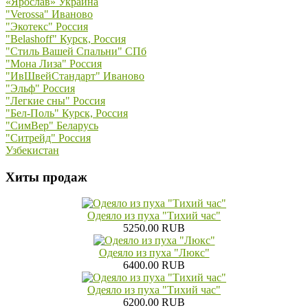
«Ярослав» Украина
"Verossa" Иваново
"Экотекс" Россия
"Belashoff" Курск, Россия
"Стиль Вашей Спальни" СПб
"Мона Лиза" Россия
"ИвШвейСтандарт" Иваново
"Эльф" Россия
"Легкие сны" Россия
"Бел-Поль" Курск, Россия
"СимВер" Беларусь
"Ситрейд" Россия
Узбекистан
Хиты продаж
Одеяло из пуха "Тихий час"
5250.00 RUB
Одеяло из пуха "Люкс"
6400.00 RUB
Одеяло из пуха "Тихий час"
6200.00 RUB