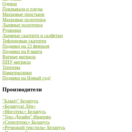
Одеяла
Покрывала и пледы
Махровые простыни
Махровые полотенца
Льняные полотенца
Рушники
Льняные скатерти и салфетки
Тефлоновые скатерти
Подарки на 23 февраля
Подарки на 8 марта
Ватные матрасы
ППУ матрасы
Топперы
Наматрасники
Подарки на Новый год!
Производители
"Блакiт" Беларусь
«Беларускi Лён»
«Моготекс» Беларусь
"Текс-Дизайн" Иваново
«Спектртекс» Беларусь
«Речицкий текстиль» Беларусь