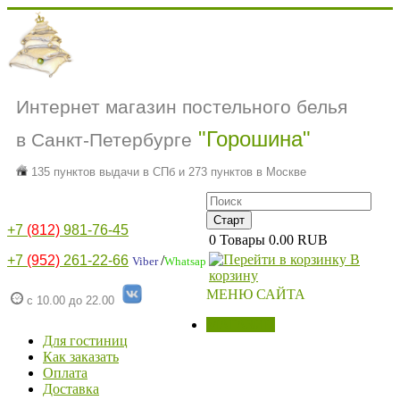
Интернет магазин постельного белья
"Горошина"
в Санкт-Петербурге
135 пунктов выдачи в СПб и 273 пунктов в Москве
+7
(812)
981-76-45
0
Товары
0.00 RUB
В
+7
(952)
261-22-66
/
Viber
Whatsap
корзину
МЕНЮ САЙТА
с 10.00 до 22.00
МАГАЗИН
Для гостиниц
Как заказать
Оплата
Доставка