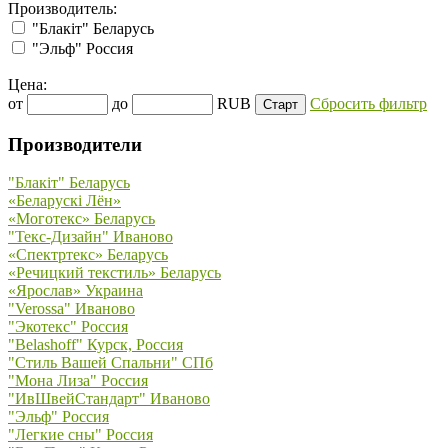
Производитель:
"Блакiт" Беларусь
"Эльф" Россия
Цена:
от
до
RUB
Сбросить фильтр
Производители
"Блакiт" Беларусь
«Беларускi Лён»
«Моготекс» Беларусь
"Текс-Дизайн" Иваново
«Спектртекс» Беларусь
«Речицкий текстиль» Беларусь
«Ярослав» Украина
"Verossa" Иваново
"Экотекс" Россия
"Belashoff" Курск, Россия
"Стиль Вашей Спальни" СПб
"Мона Лиза" Россия
"ИвШвейСтандарт" Иваново
"Эльф" Россия
"Легкие сны" Россия