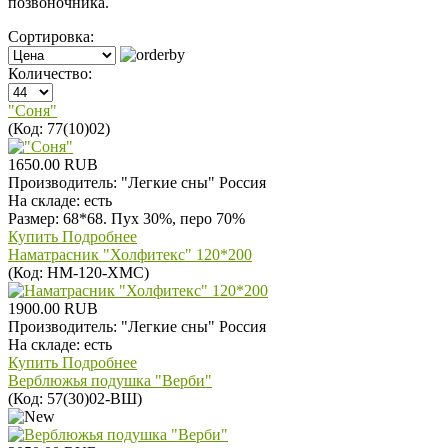
позвоночника.
Сортировка:
Количество:
"Соня"
(Код:
77(10)02
)
1650.00 RUB
Производитель:
"Легкие сны" Россия
На складе:
есть
Размер: 68*68. Пух 30%, перо 70%
Купить
Подробнее
Наматрасник "Холфитекс" 120*200
(Код:
НМ-120-ХМС
)
1900.00 RUB
Производитель:
"Легкие сны" Россия
На складе:
есть
Купить
Подробнее
Верблюжья подушка "Верби"
(Код:
57(30)02-ВШ
)