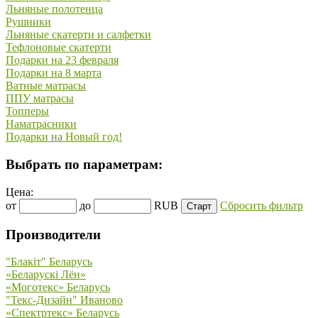
Льняные полотенца
Рушники
Льняные скатерти и салфетки
Тефлоновые скатерти
Подарки на 23 февраля
Подарки на 8 марта
Ватные матрасы
ППУ матрасы
Топперы
Наматрасники
Подарки на Новый год!
Выбрать по параметрам:
Цена:
от
до
RUB
Сбросить фильтр
Производители
"Блакiт" Беларусь
«Беларускi Лён»
«Моготекс» Беларусь
"Текс-Дизайн" Иваново
«Спектртекс» Беларусь