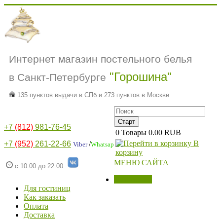
Интернет магазин постельного белья
"Горошина"
в Санкт-Петербурге
135 пунктов выдачи в СПб и 273 пунктов в Москве
+7
(812)
981-76-45
0
Товары
0.00 RUB
В
+7
(952)
261-22-66
/
Viber
Whatsap
корзину
МЕНЮ САЙТА
с 10.00 до 22.00
МАГАЗИН
Для гостиниц
Как заказать
Оплата
Доставка