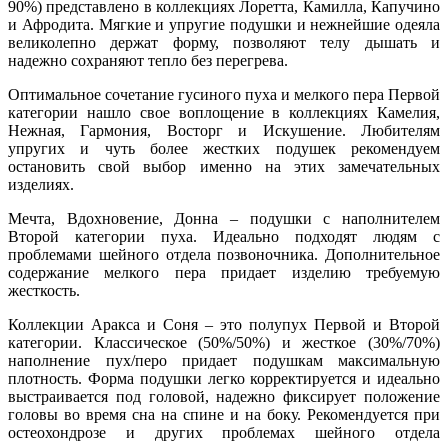
90%) представлено в коллекциях Лоретта, Камилла, Капучино
и Афродита. Мягкие и упругие подушки и нежнейшие одеяла
великолепно держат форму, позволяют телу дышать и
надежно сохраняют тепло без перегрева.
Оптимальное сочетание гусиного пуха и мелкого пера Первой
категории нашло свое воплощение в коллекциях Камелия,
Нежная, Гармония, Восторг и Искушение. Любителям
упругих и чуть более жестких подушек рекомендуем
остановить свой выбор именно на этих замечательных
изделиях.
Мечта, Вдохновение, Донна – подушки с наполнителем
Второй категории пуха. Идеально подходят людям с
проблемами шейного отдела позвоночника. Дополнительное
содержание мелкого пера придает изделию требуемую
жесткость.
Коллекции Аракса и Соня – это полупух Первой и Второй
категории. Классическое (50%/50%) и жесткое (30%/70%)
наполнение пух/перо придает подушкам максимальную
плотность. Форма подушки легко корректируется и идеально
выстраивается под головой, надежно фиксирует положение
головы во время сна на спине и на боку. Рекомендуется при
остеохондрозе и других проблемах шейного отдела