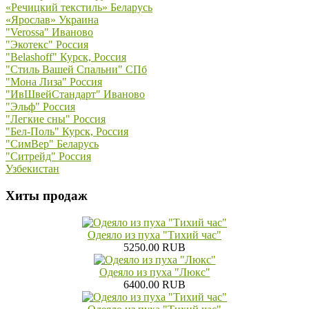
«Речицкий текстиль» Беларусь
«Ярослав» Украина
"Verossa" Иваново
"Экотекс" Россия
"Belashoff" Курск, Россия
"Стиль Вашей Спальни" СПб
"Мона Лиза" Россия
"ИвШвейСтандарт" Иваново
"Эльф" Россия
"Легкие сны" Россия
"Бел-Поль" Курск, Россия
"СимВер" Беларусь
"Ситрейд" Россия
Узбекистан
Хиты продаж
Одеяло из пуха "Тихий час"
5250.00 RUB
Одеяло из пуха "Люкс"
6400.00 RUB