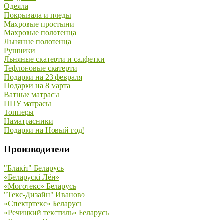
Одеяла
Покрывала и пледы
Махровые простыни
Махровые полотенца
Льняные полотенца
Рушники
Льняные скатерти и салфетки
Тефлоновые скатерти
Подарки на 23 февраля
Подарки на 8 марта
Ватные матрасы
ППУ матрасы
Топперы
Наматрасники
Подарки на Новый год!
Производители
"Блакiт" Беларусь
«Беларускi Лён»
«Моготекс» Беларусь
"Текс-Дизайн" Иваново
«Спектртекс» Беларусь
«Речицкий текстиль» Беларусь