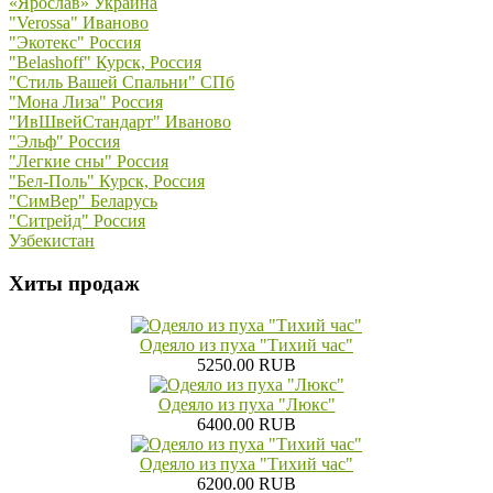
«Ярослав» Украина
"Verossa" Иваново
"Экотекс" Россия
"Belashoff" Курск, Россия
"Стиль Вашей Спальни" СПб
"Мона Лиза" Россия
"ИвШвейСтандарт" Иваново
"Эльф" Россия
"Легкие сны" Россия
"Бел-Поль" Курск, Россия
"СимВер" Беларусь
"Ситрейд" Россия
Узбекистан
Хиты продаж
Одеяло из пуха "Тихий час"
5250.00 RUB
Одеяло из пуха "Люкс"
6400.00 RUB
Одеяло из пуха "Тихий час"
6200.00 RUB