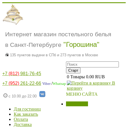
Интернет магазин постельного белья
"Горошина"
в Санкт-Петербурге
135 пунктов выдачи в СПб и 273 пунктов в Москве
+7
(812)
981-76-45
0
Товары
0.00 RUB
В
+7
(952)
261-22-66
/
Viber
Whatsap
корзину
МЕНЮ САЙТА
с 10.00 до 22.00
МАГАЗИН
Для гостиниц
Как заказать
Оплата
Доставка