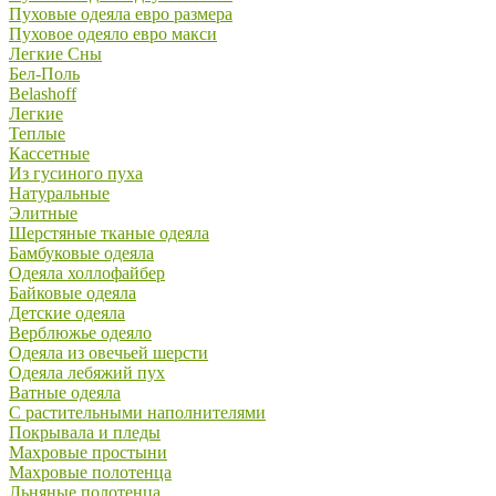
Пуховые одеяла евро размера
Пуховое одеяло евро макси
Легкие Сны
Бел-Поль
Belashoff
Легкие
Теплые
Кассетные
Из гусиного пуха
Натуральные
Элитные
Шерстяные тканые одеяла
Бамбуковые одеяла
Одеяла холлофайбер
Байковые одеяла
Детские одеяла
Верблюжье одеяло
Одеяла из овечьей шерсти
Одеяла лебяжий пух
Ватные одеяла
С растительными наполнителями
Покрывала и пледы
Махровые простыни
Махровые полотенца
Льняные полотенца