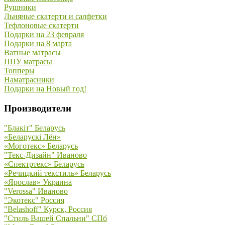
Рушники
Льняные скатерти и салфетки
Тефлоновые скатерти
Подарки на 23 февраля
Подарки на 8 марта
Ватные матрасы
ППУ матрасы
Топперы
Наматрасники
Подарки на Новый год!
Производители
"Блакiт" Беларусь
«Беларускi Лён»
«Моготекс» Беларусь
"Текс-Дизайн" Иваново
«Спектртекс» Беларусь
«Речицкий текстиль» Беларусь
«Ярослав» Украина
"Verossa" Иваново
"Экотекс" Россия
"Belashoff" Курск, Россия
"Стиль Вашей Спальни" СПб