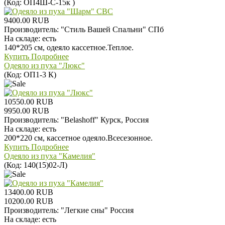
(Код:
ОП4Ш-С-15к
)
9400.00 RUB
Производитель:
"Стиль Вашей Спальни" СПб
На складе:
есть
140*205 см, одеяло кассетное.Теплое.
Купить
Подробнее
Одеяло из пуха "Люкс"
(Код:
ОП1-3 К
)
10550.00 RUB
9950.00 RUB
Производитель:
"Belashoff" Курск, Россия
На складе:
есть
200*220 см, кассетное одеяло.Всесезонное.
Купить
Подробнее
Одеяло из пуха "Камелия"
(Код:
140(15)02-Л
)
13400.00 RUB
10200.00 RUB
Производитель:
"Легкие сны" Россия
На складе:
есть