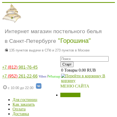
Интернет магазин постельного белья
"Горошина"
в Санкт-Петербурге
135 пунктов выдачи в СПб и 273 пунктов в Москве
+7
(812)
981-76-45
0
Товары
0.00 RUB
В
+7
(952)
261-22-66
/
Viber
Whatsap
корзину
МЕНЮ САЙТА
с 10.00 до 22.00
МАГАЗИН
Для гостиниц
Как заказать
Оплата
Доставка