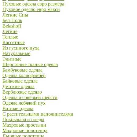
Пуховые одеяла евро размера
Пуховое одеяло евро макси
Легкие Сны
Бел-Поль
Belashoff
Легкие
Теплые
Кассетные
Из гусиного пуха
Натуральные
Элитные
Шерстяные тканые одеяла
Бамбуковые одеяла
Одеяла холлофайбер
Байковые одеяла
Детские одеяла
Верблюжье одеяло
Одеяла из овечьей шерсти
Одеяла лебяжий пух
Ватные одеяла
С растительными наполнителями
Покрывала и пледы
Махровые простыни
Махровые полотенца
Льняные полотенца