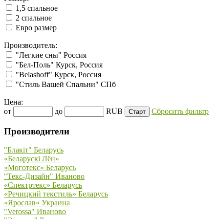
1,5 спальное
2 спальное
Евро размер
Производитель:
"Легкие сны" Россия
"Бел-Поль" Курск, Россия
"Belashoff" Курск, Россия
"Стиль Вашей Спальни" СПб
Цена:
от
до
RUB
Сбросить фильтр
Производители
"Блакiт" Беларусь
«Беларускi Лён»
«Моготекс» Беларусь
"Текс-Дизайн" Иваново
«Спектртекс» Беларусь
«Речицкий текстиль» Беларусь
«Ярослав» Украина
"Verossa" Иваново