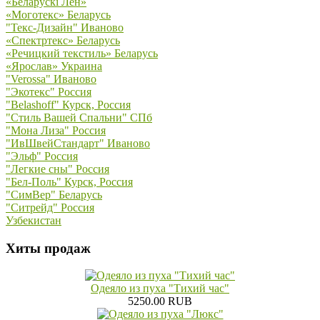
«Беларускi Лён»
«Моготекс» Беларусь
"Текс-Дизайн" Иваново
«Спектртекс» Беларусь
«Речицкий текстиль» Беларусь
«Ярослав» Украина
"Verossa" Иваново
"Экотекс" Россия
"Belashoff" Курск, Россия
"Стиль Вашей Спальни" СПб
"Мона Лиза" Россия
"ИвШвейСтандарт" Иваново
"Эльф" Россия
"Легкие сны" Россия
"Бел-Поль" Курск, Россия
"СимВер" Беларусь
"Ситрейд" Россия
Узбекистан
Хиты продаж
Одеяло из пуха "Тихий час"
5250.00 RUB