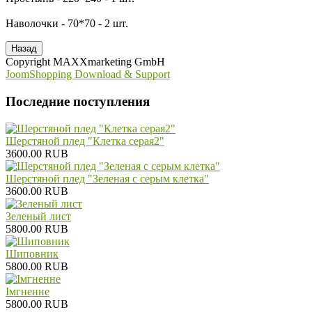
Наволочки - 70*70 - 2 шт.
Copyright MAXXmarketing GmbH
JoomShopping Download & Support
Последние поступления
Шерстяной плед "Клетка серая2"
3600.00 RUB
Шерстяной плед "Зеленая с серым клетка"
3600.00 RUB
Зеленый лист
5800.00 RUB
Шиповник
5800.00 RUB
Iмгненне
5800.00 RUB