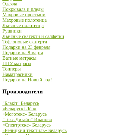
Одеяла
Покрывала и пледы
Махровые простыни
Махровые полотенца
Льняные полотенца
Рушники
Льняные скатерти и салфетки
Тефлоновые скатерти
Подарки на 23 февраля
Подарки на 8 марта
Ватные матрасы
ППУ матрасы
Топперы
Наматрасники
Подарки на Новый год!
Производители
"Блакiт" Беларусь
«Беларускi Лён»
«Моготекс» Беларусь
"Текс-Дизайн" Иваново
«Спектртекс» Беларусь
«Речицкий текстиль» Беларусь