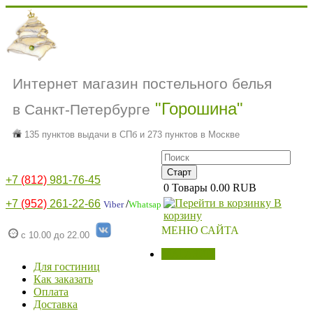
Интернет магазин постельного белья
"Горошина"
в Санкт-Петербурге
135 пунктов выдачи в СПб и 273 пунктов в Москве
+7
(812)
981-76-45
0
Товары
0.00 RUB
В
+7
(952)
261-22-66
/
Viber
Whatsap
корзину
МЕНЮ САЙТА
с 10.00 до 22.00
МАГАЗИН
Для гостиниц
Как заказать
Оплата
Доставка