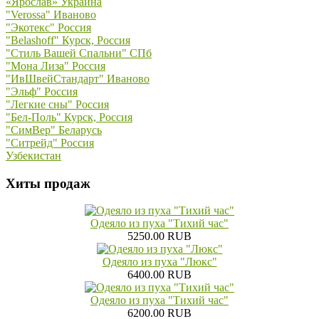
«Ярослав» Украина
"Verossa" Иваново
"Экотекс" Россия
"Belashoff" Курск, Россия
"Стиль Вашей Спальни" СПб
"Мона Лиза" Россия
"ИвШвейСтандарт" Иваново
"Эльф" Россия
"Легкие сны" Россия
"Бел-Поль" Курск, Россия
"СимВер" Беларусь
"Ситрейд" Россия
Узбекистан
Хиты продаж
Одеяло из пуха "Тихий час"
5250.00 RUB
Одеяло из пуха "Люкс"
6400.00 RUB
Одеяло из пуха "Тихий час"
6200.00 RUB