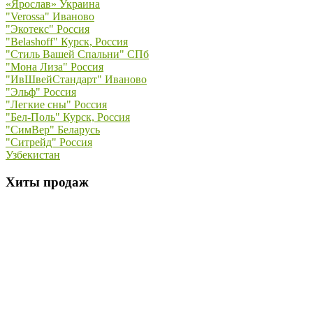
«Ярослав» Украина
"Verossa" Иваново
"Экотекс" Россия
"Belashoff" Курск, Россия
"Стиль Вашей Спальни" СПб
"Мона Лиза" Россия
"ИвШвейСтандарт" Иваново
"Эльф" Россия
"Легкие сны" Россия
"Бел-Поль" Курск, Россия
"СимВер" Беларусь
"Ситрейд" Россия
Узбекистан
Хиты продаж