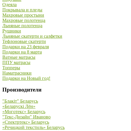
Одеяла
Покрывала и пледы
Махровые простыни
Махровые полотенца
Льняные полотенца
Рушники
Льняные скатерти и салфетки
Тефлоновые скатерти
Подарки на 23 февраля
Подарки на 8 марта
Ватные матрасы
ППУ матрасы
Топперы
Наматрасники
Подарки на Новый год!
Производители
"Блакiт" Беларусь
«Беларускi Лён»
«Моготекс» Беларусь
"Текс-Дизайн" Иваново
«Спектртекс» Беларусь
«Речицкий текстиль» Беларусь