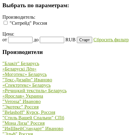
Выбрать по параметрам:
Производитель:
"Ситрейд" Россия
Цена:
от
до
RUB
Сбросить фильтр
Производители
"Блакiт" Беларусь
«Беларускi Лён»
«Моготекс» Беларусь
"Текс-Дизайн" Иваново
«Спектртекс» Беларусь
«Речицкий текстиль» Беларусь
«Ярослав» Украина
"Verossa" Иваново
"Экотекс" Россия
"Belashoff" Курск, Россия
"Стиль Вашей Спальни" СПб
"Мона Лиза" Россия
"ИвШвейСтандарт" Иваново
"Эльф" Россия