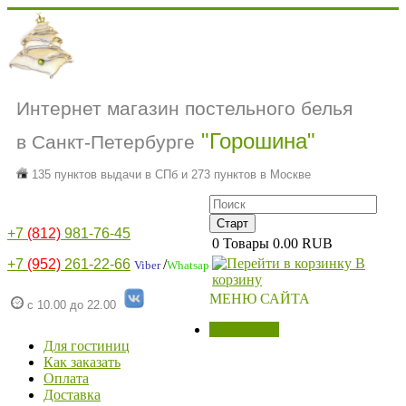
Интернет магазин постельного белья
"Горошина"
в Санкт-Петербурге
135 пунктов выдачи в СПб и 273 пунктов в Москве
+7
(812)
981-76-45
0
Товары
0.00 RUB
В
+7
(952)
261-22-66
/
Viber
Whatsap
корзину
МЕНЮ САЙТА
с 10.00 до 22.00
МАГАЗИН
Для гостиниц
Как заказать
Оплата
Доставка