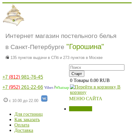
Интернет магазин постельного белья
"Горошина"
в Санкт-Петербурге
135 пунктов выдачи в СПб и 273 пунктов в Москве
+7
(812)
981-76-45
0
Товары
0.00 RUB
В
+7
(952)
261-22-66
/
Viber
Whatsap
корзину
МЕНЮ САЙТА
с 10.00 до 22.00
МАГАЗИН
Для гостиниц
Как заказать
Оплата
Доставка