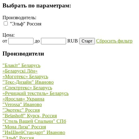
Выбрать по параметрам:
Производитель:
"Эльф" Россия
Цена:
от
до
RUB
Сбросить фильтр
Производители
"Блакiт" Беларусь
«Беларускi Лён»
«Моготекс» Беларусь
"Текс-Дизайн" Иваново
«Спектртекс» Беларусь
«Речицкий текстиль» Беларусь
«Ярослав» Украина
"Verossa" Иваново
"Экотекс" Россия
"Belashoff" Курск, Россия
"Стиль Вашей Спальни" СПб
"Мона Лиза" Россия
"ИвШвейСтандарт" Иваново
"Эльф" Россия