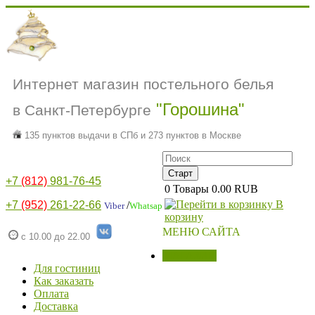
Интернет магазин постельного белья
"Горошина"
в Санкт-Петербурге
135 пунктов выдачи в СПб и 273 пунктов в Москве
+7
(812)
981-76-45
0
Товары
0.00 RUB
В
+7
(952)
261-22-66
/
Viber
Whatsap
корзину
МЕНЮ САЙТА
с 10.00 до 22.00
МАГАЗИН
Для гостиниц
Как заказать
Оплата
Доставка