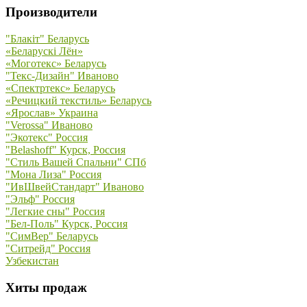
Производители
"Блакiт" Беларусь
«Беларускi Лён»
«Моготекс» Беларусь
"Текс-Дизайн" Иваново
«Спектртекс» Беларусь
«Речицкий текстиль» Беларусь
«Ярослав» Украина
"Verossa" Иваново
"Экотекс" Россия
"Belashoff" Курск, Россия
"Стиль Вашей Спальни" СПб
"Мона Лиза" Россия
"ИвШвейСтандарт" Иваново
"Эльф" Россия
"Легкие сны" Россия
"Бел-Поль" Курск, Россия
"СимВер" Беларусь
"Ситрейд" Россия
Узбекистан
Хиты продаж