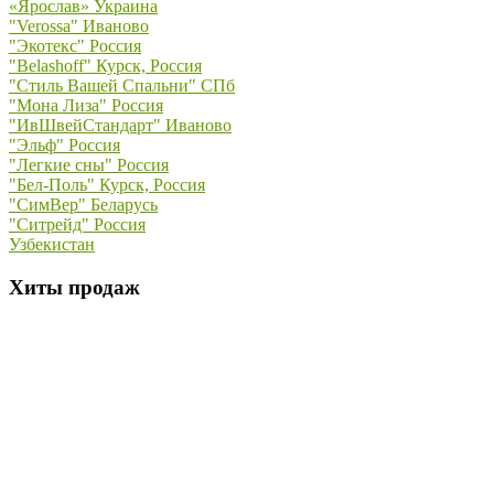
«Ярослав» Украина
"Verossa" Иваново
"Экотекс" Россия
"Belashoff" Курск, Россия
"Стиль Вашей Спальни" СПб
"Мона Лиза" Россия
"ИвШвейСтандарт" Иваново
"Эльф" Россия
"Легкие сны" Россия
"Бел-Поль" Курск, Россия
"СимВер" Беларусь
"Ситрейд" Россия
Узбекистан
Хиты продаж