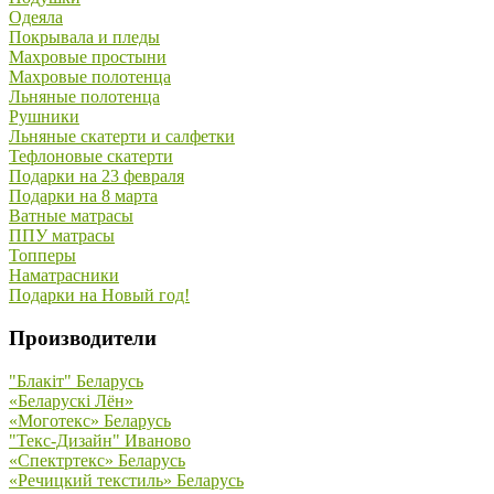
Одеяла
Покрывала и пледы
Махровые простыни
Махровые полотенца
Льняные полотенца
Рушники
Льняные скатерти и салфетки
Тефлоновые скатерти
Подарки на 23 февраля
Подарки на 8 марта
Ватные матрасы
ППУ матрасы
Топперы
Наматрасники
Подарки на Новый год!
Производители
"Блакiт" Беларусь
«Беларускi Лён»
«Моготекс» Беларусь
"Текс-Дизайн" Иваново
«Спектртекс» Беларусь
«Речицкий текстиль» Беларусь