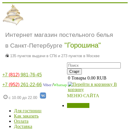
Интернет магазин постельного белья
"Горошина"
в Санкт-Петербурге
135 пунктов выдачи в СПб и 273 пунктов в Москве
+7
(812)
981-76-45
0
Товары
0.00 RUB
В
+7
(952)
261-22-66
/
Viber
Whatsap
корзину
МЕНЮ САЙТА
с 10.00 до 22.00
МАГАЗИН
Для гостиниц
Как заказать
Оплата
Доставка