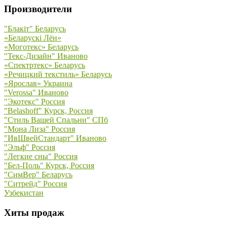
Производители
"Блакiт" Беларусь
«Беларускi Лён»
«Моготекс» Беларусь
"Текс-Дизайн" Иваново
«Спектртекс» Беларусь
«Речицкий текстиль» Беларусь
«Ярослав» Украина
"Verossa" Иваново
"Экотекс" Россия
"Belashoff" Курск, Россия
"Стиль Вашей Спальни" СПб
"Мона Лиза" Россия
"ИвШвейСтандарт" Иваново
"Эльф" Россия
"Легкие сны" Россия
"Бел-Поль" Курск, Россия
"СимВер" Беларусь
"Ситрейд" Россия
Узбекистан
Хиты продаж