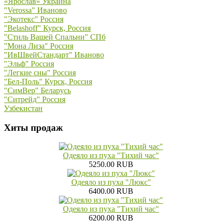
«Ярослав» Украина
"Verossa" Иваново
"Экотекс" Россия
"Belashoff" Курск, Россия
"Стиль Вашей Спальни" СПб
"Мона Лиза" Россия
"ИвШвейСтандарт" Иваново
"Эльф" Россия
"Легкие сны" Россия
"Бел-Поль" Курск, Россия
"СимВер" Беларусь
"Ситрейд" Россия
Узбекистан
Хиты продаж
Одеяло из пуха "Тихий час"
5250.00 RUB
Одеяло из пуха "Люкс"
6400.00 RUB
Одеяло из пуха "Тихий час"
6200.00 RUB