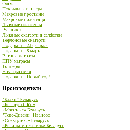
Одеяла
Покрывала и пледы
Махровые простыни
Махровые полотенца
Льняные полотенца
Рушники
Льняные скатерти и салфетки
Тефлоновые скатерти
Подарки на 23 февраля
Подарки на 8 марта
Ватные матрасы
ППУ матрасы
Топперы
Наматрасники
Подарки на Новый год!
Производители
"Блакiт" Беларусь
«Беларускi Лён»
«Моготекс» Беларусь
"Текс-Дизайн" Иваново
«Спектртекс» Беларусь
«Речицкий текстиль» Беларусь