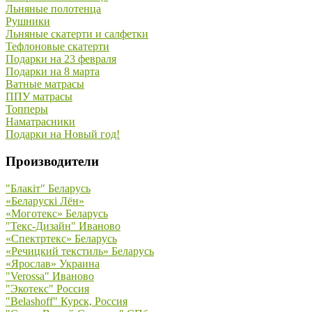
Льняные полотенца
Рушники
Льняные скатерти и салфетки
Тефлоновые скатерти
Подарки на 23 февраля
Подарки на 8 марта
Ватные матрасы
ППУ матрасы
Топперы
Наматрасники
Подарки на Новый год!
Производители
"Блакiт" Беларусь
«Беларускi Лён»
«Моготекс» Беларусь
"Текс-Дизайн" Иваново
«Спектртекс» Беларусь
«Речицкий текстиль» Беларусь
«Ярослав» Украина
"Verossa" Иваново
"Экотекс" Россия
"Belashoff" Курск, Россия