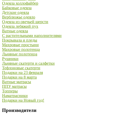
Одеяла холлофайбер
Байковые одеяла
Детские одеяла
Верблюжье одеяло
Одеяла из овечьей шерсти
Одеяла лебяжий пух
Ватные одеяла
С растительными наполнителями
Покрывала и пледы
Махровые простыни
Махровые полотенца
Льняные полотенца
Рушники
Льняные скатерти и салфетки
Тефлоновые скатерти
Подарки на 23 февраля
Подарки на 8 марта
Ватные матрасы
ППУ матрасы
Топперы
Наматрасники
Подарки на Новый год!
Производители