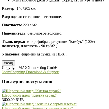
очень прочное (долго держит форму, структуру и цвет).
Размер:
140*205 см.
Вид:
одеяло стеганное всесезонное.
Плотность:
220 г/м2.
Наполнитель:
бамбуковое волокно.
Ткань верха:
микрофибра с рисунком "Бамбук" (100%
полиэстер, плотность - 90 гр/м2.)
Упаковка:
фирменная сумка из ПВХ .
Copyright MAXXmarketing GmbH
JoomShopping Download & Support
Последние поступления
Шерстяной плед "Клетка серая2"
3600.00 RUB
Шерстяной плед "Зеленая с серым клетка"