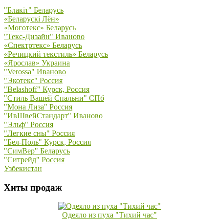
"Блакiт" Беларусь
«Беларускi Лён»
«Моготекс» Беларусь
"Текс-Дизайн" Иваново
«Спектртекс» Беларусь
«Речицкий текстиль» Беларусь
«Ярослав» Украина
"Verossa" Иваново
"Экотекс" Россия
"Belashoff" Курск, Россия
"Стиль Вашей Спальни" СПб
"Мона Лиза" Россия
"ИвШвейСтандарт" Иваново
"Эльф" Россия
"Легкие сны" Россия
"Бел-Поль" Курск, Россия
"СимВер" Беларусь
"Ситрейд" Россия
Узбекистан
Хиты продаж
Одеяло из пуха "Тихий час"