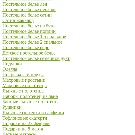
Постельное белье лен
Постельное белье перкаль
Постельное белье сатин
Сатин жаккард
Постельное белье из бязи
Постельное белье поплин
Постельное белье 1.5 спальное
Постельное белье 2 спальное
Постельное белье евро
Детское постельное белье
Постельное белье семейное дуэт
Подушки
Одеяла
Покрывала и пледы
Махровые простыни
Махровые полотенца
Льняные полотенца
Наборы полотенец из льна
Банные льняные полотенца
Рушники
Льняные скатерти и салфетки
Тефлоновые скатерти
Подарки на 23 февраля
Подарки на 8 марта
Ватные матрасы