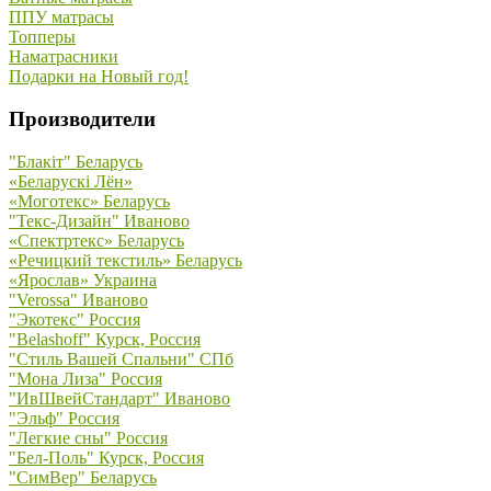
ППУ матрасы
Топперы
Наматрасники
Подарки на Новый год!
Производители
"Блакiт" Беларусь
«Беларускi Лён»
«Моготекс» Беларусь
"Текс-Дизайн" Иваново
«Спектртекс» Беларусь
«Речицкий текстиль» Беларусь
«Ярослав» Украина
"Verossa" Иваново
"Экотекс" Россия
"Belashoff" Курск, Россия
"Стиль Вашей Спальни" СПб
"Мона Лиза" Россия
"ИвШвейСтандарт" Иваново
"Эльф" Россия
"Легкие сны" Россия
"Бел-Поль" Курск, Россия
"СимВер" Беларусь