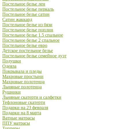
Постельное белье лен
Постельное белье перкаль
Постельное белье сатин
Сатин жаккард
Постельное белье из бязи
Постельное белье поплин
Постельное белье 1.5 спальное
Постельное белье 2 спальное
Постельное белье евро
Детское постельное белье
Постельное белье семейное дуэт
Подушки
Одеяла
Покрывала и пледы
Махровые простыни
Махровые полотенца
Льняные полотенца
Рушники
Льняные скатерти и салфетки
Тефлоновые скатерти
Подарки на 23 февраля
Подарки на 8 марта
Ватные матрасы
ППУ матрасы
Топперы