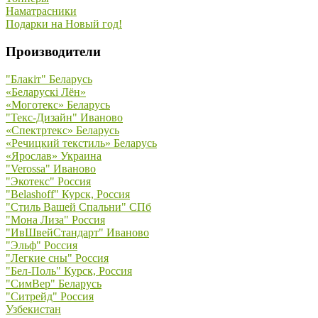
Наматрасники
Подарки на Новый год!
Производители
"Блакiт" Беларусь
«Беларускi Лён»
«Моготекс» Беларусь
"Текс-Дизайн" Иваново
«Спектртекс» Беларусь
«Речицкий текстиль» Беларусь
«Ярослав» Украина
"Verossa" Иваново
"Экотекс" Россия
"Belashoff" Курск, Россия
"Стиль Вашей Спальни" СПб
"Мона Лиза" Россия
"ИвШвейСтандарт" Иваново
"Эльф" Россия
"Легкие сны" Россия
"Бел-Поль" Курск, Россия
"СимВер" Беларусь
"Ситрейд" Россия
Узбекистан