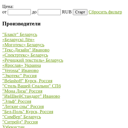
Цена:
от
до
RUB
Сбросить фильтр
Производители
"Блакiт" Беларусь
«Беларускi Лён»
«Моготекс» Беларусь
"Текс-Дизайн" Иваново
«Спектртекс» Беларусь
«Речицкий текстиль» Беларусь
«Ярослав» Украина
"Verossa" Иваново
"Экотекс" Россия
"Belashoff" Курск, Россия
"Стиль Вашей Спальни" СПб
"Мона Лиза" Россия
"ИвШвейСтандарт" Иваново
"Эльф" Россия
"Легкие сны" Россия
"Бел-Поль" Курск, Россия
"СимВер" Беларусь
"Ситрейд" Россия
Узбекистан