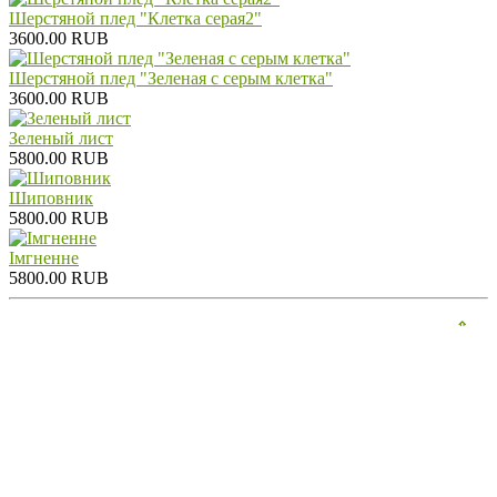
Шерстяной плед "Клетка серая2"
3600.00 RUB
Шерстяной плед "Зеленая с серым клетка"
3600.00 RUB
Зеленый лист
5800.00 RUB
Шиповник
5800.00 RUB
Iмгненне
5800.00 RUB
⇑
Контакты:
Интернет магазин постельного белья "Горошина"
Телефоны:
+7(952)261-22-66
/
+7 (812) 981-76-45
E-mail:
goroshinasale@gmail.com