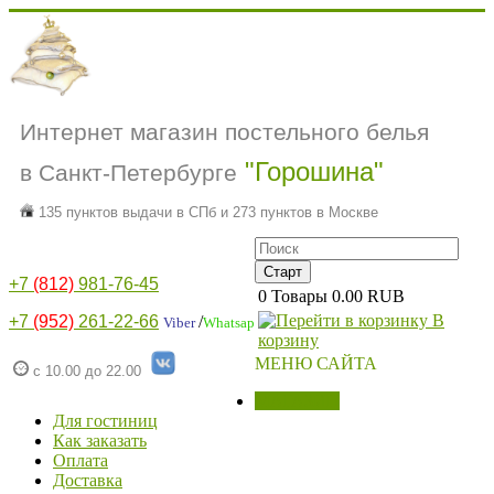
Интернет магазин постельного белья
"Горошина"
в Санкт-Петербурге
135 пунктов выдачи в СПб и 273 пунктов в Москве
+7
(812)
981-76-45
0
Товары
0.00 RUB
В
+7
(952)
261-22-66
/
Viber
Whatsap
корзину
МЕНЮ САЙТА
с 10.00 до 22.00
МАГАЗИН
Для гостиниц
Как заказать
Оплата
Доставка