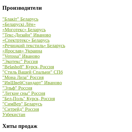
Производители
"Блакiт" Беларусь
«Беларускi Лён»
«Моготекс» Беларусь
"Текс-Дизайн" Иваново
«Спектртекс» Беларусь
«Речицкий текстиль» Беларусь
«Ярослав» Украина
"Verossa" Иваново
"Экотекс" Россия
"Belashoff" Курск, Россия
"Стиль Вашей Спальни" СПб
"Мона Лиза" Россия
"ИвШвейСтандарт" Иваново
"Эльф" Россия
"Легкие сны" Россия
"Бел-Поль" Курск, Россия
"СимВер" Беларусь
"Ситрейд" Россия
Узбекистан
Хиты продаж