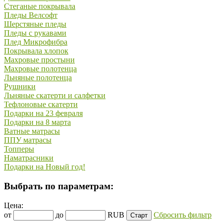
Стеганые покрывала
Пледы Велсофт
Шерстяные пледы
Пледы с рукавами
Плед Микрофибра
Покрывала хлопок
Махровые простыни
Махровые полотенца
Льняные полотенца
Рушники
Льняные скатерти и салфетки
Тефлоновые скатерти
Подарки на 23 февраля
Подарки на 8 марта
Ватные матрасы
ППУ матрасы
Топперы
Наматрасники
Подарки на Новый год!
Выбрать по параметрам:
Цена:
от
до
RUB
Сбросить фильтр