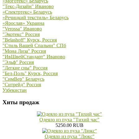
«Моготекс» Беларусь
"Текс-Дизайн" Иваново
«Спектртекс» Беларусь
«Речицкий текстиль» Беларусь
«Ярослав» Украина
"Verossa" Иваново
"Экотекс" Россия
"Belashoff" Курск, Россия
"Стиль Вашей Спальни" СПб
"Мона Лиза" Россия
"ИвШвейСтандарт" Иваново
"Эльф" Россия
"Легкие сны" Россия
"Бел-Поль" Курск, Россия
"СимВер" Беларусь
"Ситрейд" Россия
Узбекистан
Хиты продаж
Одеяло из пуха "Тихий час"
5250.00 RUB
Одеяло из пуха "Люкс"