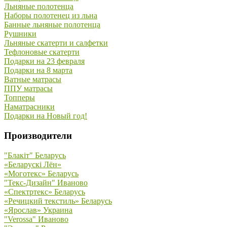
Льняные полотенца
Наборы полотенец из льна
Банные льняные полотенца
Рушники
Льняные скатерти и салфетки
Тефлоновые скатерти
Подарки на 23 февраля
Подарки на 8 марта
Ватные матрасы
ППУ матрасы
Топперы
Наматрасники
Подарки на Новый год!
Производители
"Блакiт" Беларусь
«Беларускi Лён»
«Моготекс» Беларусь
"Текс-Дизайн" Иваново
«Спектртекс» Беларусь
«Речицкий текстиль» Беларусь
«Ярослав» Украина
"Verossa" Иваново