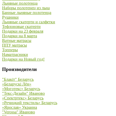
Льняные полотенца
Наборы полотенец из льна
Банные льняные полотенца
Рушники
Льняные скатерти и салфетки
Тефлоновые скатерти
Подарки на 23 февраля
Подарки на 8 марта
Ватные матрасы
ППУ матрасы
Топперы
Наматрасники
Подарки на Новый год!
Производители
"Блакiт" Беларусь
«Беларускi Лён»
«Моготекс» Беларусь
"Текс-Дизайн" Иваново
«Спектртекс» Беларусь
«Речицкий текстиль» Беларусь
«Ярослав» Украина
"Verossa" Иваново