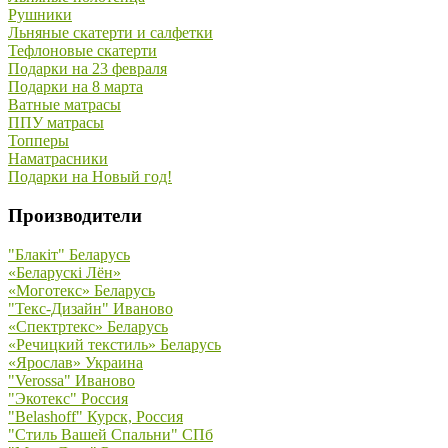
Рушники
Льняные скатерти и салфетки
Тефлоновые скатерти
Подарки на 23 февраля
Подарки на 8 марта
Ватные матрасы
ППУ матрасы
Топперы
Наматрасники
Подарки на Новый год!
Производители
"Блакiт" Беларусь
«Беларускi Лён»
«Моготекс» Беларусь
"Текс-Дизайн" Иваново
«Спектртекс» Беларусь
«Речицкий текстиль» Беларусь
«Ярослав» Украина
"Verossa" Иваново
"Экотекс" Россия
"Belashoff" Курск, Россия
"Стиль Вашей Спальни" СПб