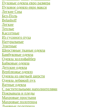
Пуховые одеяла евро размера
Пуховое одеяло евро макси
Легкие Сны
Бел-Поль
Belashoff
Легкие
Теплые
Кассетные
Из гусиного пуха
Натуральные
Элитные
Шерстяные тканые одеяла
Бамбуковые одеяла
Одеяла холлофайбер
Байковые одеяла
Детские одеяла
Верблюжье одеяло
Одеяла из овечьей шерсти
Одеяла лебяжий пух
Ватные одеяла
С растительными наполнителями
Покрывала и пледы
Махровые простыни
Махровые полотенца
Льняные полотенца