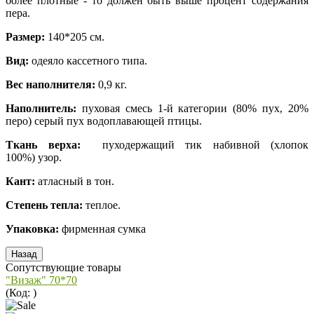
более плотные - то должен быть выше процент содержания
пера.
Размер:
140*205 см.
Вид:
одеяло кассетного типа.
Вес наполнителя:
0,9 кг.
Наполнитель:
пуховая смесь 1-й категории (80% пух, 20%
перо) серый пух водоплавающей птицы.
Ткань верха:
пуходержащий тик набивной (хлопок
100%) узор.
Кант:
атласный в тон.
Степень тепла:
теплое.
Упаковка:
фирменная сумка
Сопутствующие товары
"Визаж" 70*70
(Код:
)