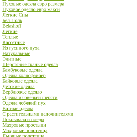
Пуховые одеяла евро размера
Пуховое одеяло евро макси
Легкие Сны
Бел-Поль
Belashoff
Легкие
Теплые
Кассетные
Из гусиного пуха
Натуральные
Элитные
Шерстяные тканые одеяла
Бамбуковые одеяла
Одеяла холлофайбер
Байковые одеяла
Детские одеяла
Верблюжье одеяло
Одеяла из овечьей шерсти
Одеяла лебяжий пух
Ватные одеяла
С растительными наполнителями
Покрывала и пледы
Махровые простыни
Махровые полотенца
Льняные полотенца