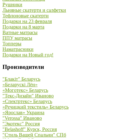
Рушники
Льняные скатерти и салфетки
Тефлоновые скатерти
Подарки на 23 февраля
Подарки на 8 марта
Ватные матрасы
ППУ матрасы
Топперы
Наматрасники
Подарки на Новый год!
Производители
"Блакiт" Беларусь
«Беларускi Лён»
«Моготекс» Беларусь
"Текс-Дизайн" Иваново
«Спектртекс» Беларусь
«Речицкий текстиль» Беларусь
«Ярослав» Украина
"Verossa" Иваново
"Экотекс" Россия
"Belashoff" Курск, Россия
"Стиль Вашей Спальни" СПб