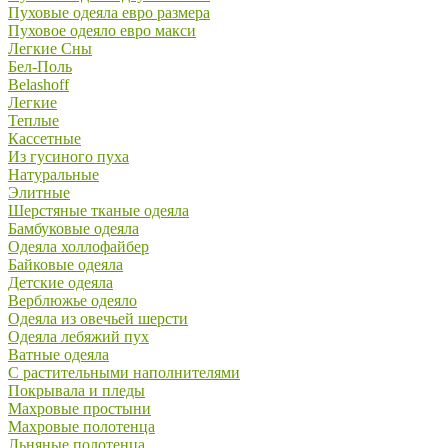
Пуховые одеяла евро размера
Пуховое одеяло евро макси
Легкие Сны
Бел-Поль
Belashoff
Легкие
Теплые
Кассетные
Из гусиного пуха
Натуральные
Элитные
Шерстяные тканые одеяла
Бамбуковые одеяла
Одеяла холлофайбер
Байковые одеяла
Детские одеяла
Верблюжье одеяло
Одеяла из овечьей шерсти
Одеяла лебяжий пух
Ватные одеяла
С растительными наполнителями
Покрывала и пледы
Махровые простыни
Махровые полотенца
Льняные полотенца