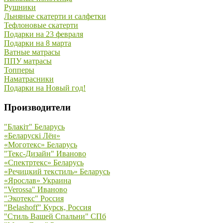
Рушники
Льняные скатерти и салфетки
Тефлоновые скатерти
Подарки на 23 февраля
Подарки на 8 марта
Ватные матрасы
ППУ матрасы
Топперы
Наматрасники
Подарки на Новый год!
Производители
"Блакiт" Беларусь
«Беларускi Лён»
«Моготекс» Беларусь
"Текс-Дизайн" Иваново
«Спектртекс» Беларусь
«Речицкий текстиль» Беларусь
«Ярослав» Украина
"Verossa" Иваново
"Экотекс" Россия
"Belashoff" Курск, Россия
"Стиль Вашей Спальни" СПб