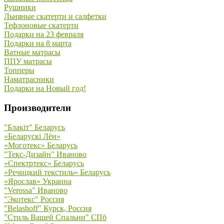
Рушники
Льняные скатерти и салфетки
Тефлоновые скатерти
Подарки на 23 февраля
Подарки на 8 марта
Ватные матрасы
ППУ матрасы
Топперы
Наматрасники
Подарки на Новый год!
Производители
"Блакiт" Беларусь
«Беларускi Лён»
«Моготекс» Беларусь
"Текс-Дизайн" Иваново
«Спектртекс» Беларусь
«Речицкий текстиль» Беларусь
«Ярослав» Украина
"Verossa" Иваново
"Экотекс" Россия
"Belashoff" Курск, Россия
"Стиль Вашей Спальни" СПб