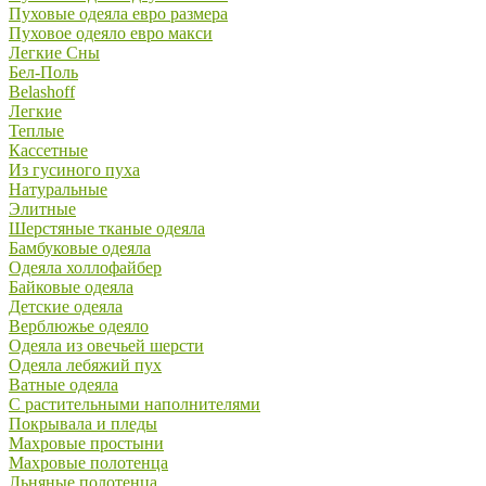
Пуховые одеяла евро размера
Пуховое одеяло евро макси
Легкие Сны
Бел-Поль
Belashoff
Легкие
Теплые
Кассетные
Из гусиного пуха
Натуральные
Элитные
Шерстяные тканые одеяла
Бамбуковые одеяла
Одеяла холлофайбер
Байковые одеяла
Детские одеяла
Верблюжье одеяло
Одеяла из овечьей шерсти
Одеяла лебяжий пух
Ватные одеяла
С растительными наполнителями
Покрывала и пледы
Махровые простыни
Махровые полотенца
Льняные полотенца