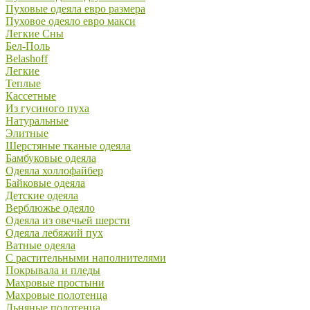
Пуховые одеяла евро размера
Пуховое одеяло евро макси
Легкие Сны
Бел-Поль
Belashoff
Легкие
Теплые
Кассетные
Из гусиного пуха
Натуральные
Элитные
Шерстяные тканые одеяла
Бамбуковые одеяла
Одеяла холлофайбер
Байковые одеяла
Детские одеяла
Верблюжье одеяло
Одеяла из овечьей шерсти
Одеяла лебяжий пух
Ватные одеяла
С растительными наполнителями
Покрывала и пледы
Махровые простыни
Махровые полотенца
Льняные полотенца