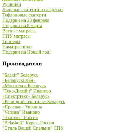
Рушники
Льняные скатерти и салфетки
Тефлоновые скатерти
Подарки на 23 февраля
Подарки на 8 марта
Ватные матрасы
ППУ матрасы
Топперы
Наматрасники
Подарки на Новый год!
Производители
"Блакiт" Беларусь
«Беларускi Лён»
«Моготекс» Беларусь
"Текс-Дизайн" Иваново
«Спектртекс» Беларусь
«Речицкий текстиль» Беларусь
«Ярослав» Украина
"Verossa" Иваново
"Экотекс" Россия
"Belashoff" Курск, Россия
"Стиль Вашей Спальни" СПб