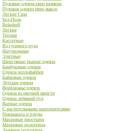
Пуховые одеяла евро размера
Пуховое одеяло евро макси
Легкие Сны
Бел-Поль
Belashoff
Легкие
Теплые
Кассетные
Из гусиного пуха
Натуральные
Элитные
Шерстяные тканые одеяла
Бамбуковые одеяла
Одеяла холлофайбер
Байковые одеяла
Детские одеяла
Верблюжье одеяло
Одеяла из овечьей шерсти
Одеяла лебяжий пух
Ватные одеяла
С растительными наполнителями
Покрывала и пледы
Махровые простыни
Махровые полотенца
Льняные полотенца