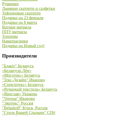
Рушники
Льняные скатерти и салфетки
Тефлоновые скатерти
Подарки на 23 февраля
Подарки на 8 марта
Ватные матрасы
ППУ матрасы
Топперы
Наматрасники
Подарки на Новый год!
Производители
"Блакiт" Беларусь
«Беларускi Лён»
«Моготекс» Беларусь
"Текс-Дизайн" Иваново
«Спектртекс» Беларусь
«Речицкий текстиль» Беларусь
«Ярослав» Украина
"Verossa" Иваново
"Экотекс" Россия
"Belashoff" Курск, Россия
"Стиль Вашей Спальни" СПб