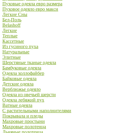
Пуховые одеяла евро размера
Пуховое одеяло евро макси
Легкие Сны
Бел-Поль
Belashoff
Легкие
Теплые
Кассетные
Из гусиного пуха
Натуральные
Элитные
Шерстяные тканые одеяла
Бамбуковые одеяла
Одеяла холлофайбер
Байковые одеяла
Детские одеяла
Верблюжье одеяло
Одеяла из овечьей шерсти
Одеяла лебяжий пух
Ватные одеяла
С растительными наполнителями
Покрывала и пледы
Махровые простыни
Махровые полотенца
Льняные полотенца