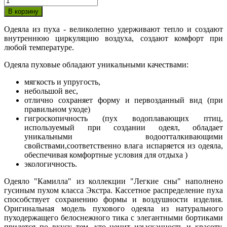
Одеяла из пуха - великолепно удерживают тепло и создают
внутреннюю циркуляцию воздуха, создают комфорт при
любой температуре.
Одеяла пуховые обладают уникальными качествами:
мягкость и упругость,
небольшой вес,
отлично сохраняет форму и первозданный вид (при
правильном уходе)
гигроскопичность (пух водоплавающих птиц,
используемый при создании одеял, обладает
уникальными водоотталкивающими
свойствами,соответственно влага испаряется из одеяла,
обеспечивая комфортные условия для отдыха )
экологичность.
Одеяло "Камилла" из коллекции "Легкие сны" наполнено
гусиным пухом класса Экстра. Кассетное распределение пуха
способствует сохранению формы и воздушности изделия.
Оригинальная модель пухового одеяла из натурального
пуходержащего белоснежного тика с элегантными бортиками
придется по вкусу тем, кто ценит изысканность и красоту.