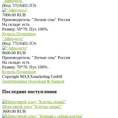
"Афродита"
(Код:
57(16)02-ЛЭ
)
7000.00 RUB
Производитель:
"Легкие сны" Россия
На складе:
есть
Размер: 50*70. Пух 100%.
Купить
Подробнее
"Афродита"
(Код:
77(16)02-ЛЭ
)
8600.00 RUB
Производитель:
"Легкие сны" Россия
На складе:
есть
Размер: 70*70. Пух 100% .
Купить
Подробнее
Copyright MAXXmarketing GmbH
JoomShopping Download & Support
Последние поступления
Шерстяной плед "Клетка серая2"
3600.00 RUB