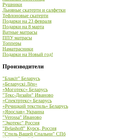
Рушники
Льняные скатерти и салфетки
Тефлоновые скатерти
Подарки на 23 февраля
Подарки на 8 марта
Ватные матрасы
ППУ матрасы
Топперы
Наматрасники
Подарки на Новый год!
Производители
"Блакiт" Беларусь
«Беларускi Лён»
«Моготекс» Беларусь
"Текс-Дизайн" Иваново
«Спектртекс» Беларусь
«Речицкий текстиль» Беларусь
«Ярослав» Украина
"Verossa" Иваново
"Экотекс" Россия
"Belashoff" Курск, Россия
"Стиль Вашей Спальни" СПб