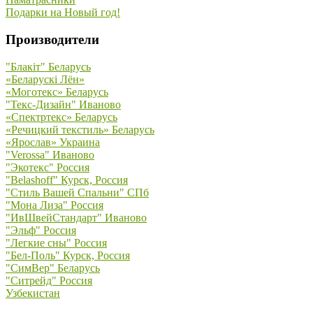
Подарки на Новый год!
Производители
"Блакiт" Беларусь
«Беларускi Лён»
«Моготекс» Беларусь
"Текс-Дизайн" Иваново
«Спектртекс» Беларусь
«Речицкий текстиль» Беларусь
«Ярослав» Украина
"Verossa" Иваново
"Экотекс" Россия
"Belashoff" Курск, Россия
"Стиль Вашей Спальни" СПб
"Мона Лиза" Россия
"ИвШвейСтандарт" Иваново
"Эльф" Россия
"Легкие сны" Россия
"Бел-Поль" Курск, Россия
"СимВер" Беларусь
"Ситрейд" Россия
Узбекистан