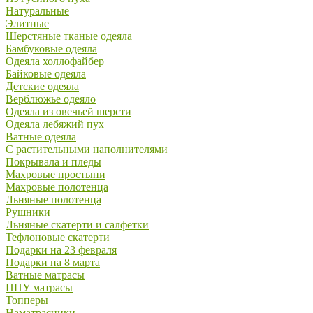
Натуральные
Элитные
Шерстяные тканые одеяла
Бамбуковые одеяла
Одеяла холлофайбер
Байковые одеяла
Детские одеяла
Верблюжье одеяло
Одеяла из овечьей шерсти
Одеяла лебяжий пух
Ватные одеяла
С растительными наполнителями
Покрывала и пледы
Махровые простыни
Махровые полотенца
Льняные полотенца
Рушники
Льняные скатерти и салфетки
Тефлоновые скатерти
Подарки на 23 февраля
Подарки на 8 марта
Ватные матрасы
ППУ матрасы
Топперы
Наматрасники