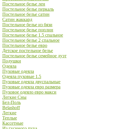
Постельное белье лен
Постельное белье перкаль
Постельное белье сатин
Сатин жаккард
Постельное белье из бязи
Постельное белье поплин
Постельное белье 1.5 спальное
Постельное белье 2 спальное
Постельное белье евро
Детское постельное белье
Постельное белье семейное дуэт
Подушки
Одеяла
Пуховые одеяла
Одеяла пуховые 1.5
Пуховые одеяла двуспальные
Пуховые одеяла евро размера
Пуховое одеяло евро макси
Легкие Сны
Бел-Поль
Belashoff
Легкие
Теплые
Кассетные
Из гусиного пуха