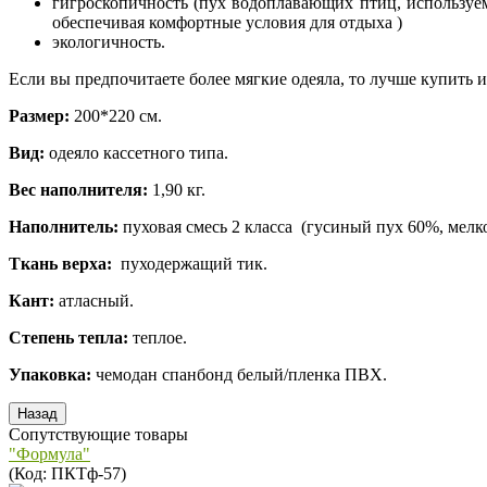
гигроскопичность (пух водоплавающих птиц, используем
обеспечивая комфортные условия для отдыха )
экологичность.
Если вы предпочитаете более мягкие одеяла, то лучше купить 
Размер:
200*220 см.
Вид:
одеяло кассетного типа.
Вес наполнителя:
1,90 кг.
Наполнитель:
пуховая смесь 2 класса (гусиный пух 60%, мелко
Ткань верха:
пуходержащий тик.
Кант:
атласный.
Степень тепла:
теплое.
Упаковка:
чемодан спанбонд белый/пленка ПВХ.
Сопутствующие товары
"Формула"
(Код:
ПКТф-57
)