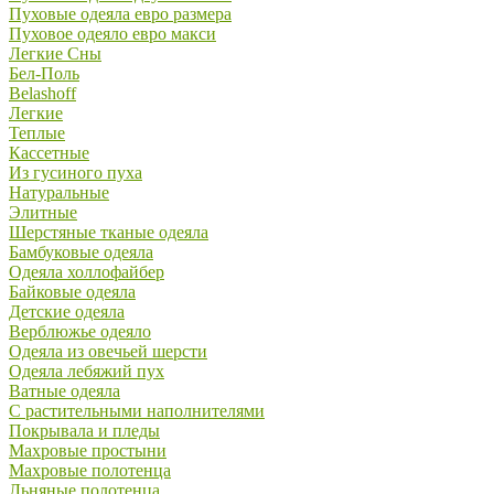
Пуховые одеяла евро размера
Пуховое одеяло евро макси
Легкие Сны
Бел-Поль
Belashoff
Легкие
Теплые
Кассетные
Из гусиного пуха
Натуральные
Элитные
Шерстяные тканые одеяла
Бамбуковые одеяла
Одеяла холлофайбер
Байковые одеяла
Детские одеяла
Верблюжье одеяло
Одеяла из овечьей шерсти
Одеяла лебяжий пух
Ватные одеяла
С растительными наполнителями
Покрывала и пледы
Махровые простыни
Махровые полотенца
Льняные полотенца