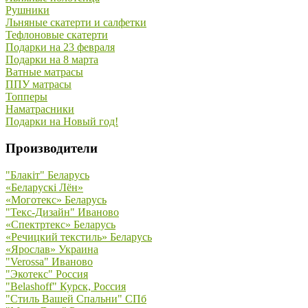
Рушники
Льняные скатерти и салфетки
Тефлоновые скатерти
Подарки на 23 февраля
Подарки на 8 марта
Ватные матрасы
ППУ матрасы
Топперы
Наматрасники
Подарки на Новый год!
Производители
"Блакiт" Беларусь
«Беларускi Лён»
«Моготекс» Беларусь
"Текс-Дизайн" Иваново
«Спектртекс» Беларусь
«Речицкий текстиль» Беларусь
«Ярослав» Украина
"Verossa" Иваново
"Экотекс" Россия
"Belashoff" Курск, Россия
"Стиль Вашей Спальни" СПб