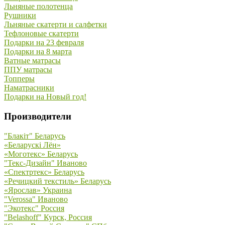
Льняные полотенца
Рушники
Льняные скатерти и салфетки
Тефлоновые скатерти
Подарки на 23 февраля
Подарки на 8 марта
Ватные матрасы
ППУ матрасы
Топперы
Наматрасники
Подарки на Новый год!
Производители
"Блакiт" Беларусь
«Беларускi Лён»
«Моготекс» Беларусь
"Текс-Дизайн" Иваново
«Спектртекс» Беларусь
«Речицкий текстиль» Беларусь
«Ярослав» Украина
"Verossa" Иваново
"Экотекс" Россия
"Belashoff" Курск, Россия