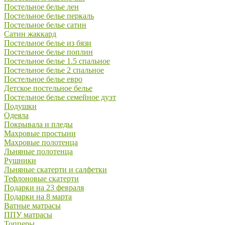
Постельное белье лен
Постельное белье перкаль
Постельное белье сатин
Сатин жаккард
Постельное белье из бязи
Постельное белье поплин
Постельное белье 1.5 спальное
Постельное белье 2 спальное
Постельное белье евро
Детское постельное белье
Постельное белье семейное дуэт
Подушки
Одеяла
Покрывала и пледы
Махровые простыни
Махровые полотенца
Льняные полотенца
Рушники
Льняные скатерти и салфетки
Тефлоновые скатерти
Подарки на 23 февраля
Подарки на 8 марта
Ватные матрасы
ППУ матрасы
Топперы