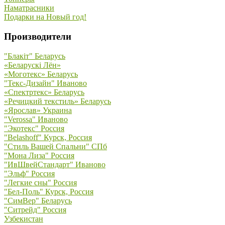
Наматрасники
Подарки на Новый год!
Производители
"Блакiт" Беларусь
«Беларускi Лён»
«Моготекс» Беларусь
"Текс-Дизайн" Иваново
«Спектртекс» Беларусь
«Речицкий текстиль» Беларусь
«Ярослав» Украина
"Verossa" Иваново
"Экотекс" Россия
"Belashoff" Курск, Россия
"Стиль Вашей Спальни" СПб
"Мона Лиза" Россия
"ИвШвейСтандарт" Иваново
"Эльф" Россия
"Легкие сны" Россия
"Бел-Поль" Курск, Россия
"СимВер" Беларусь
"Ситрейд" Россия
Узбекистан