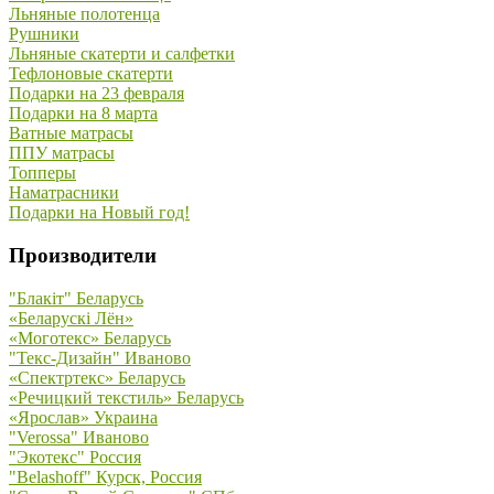
Льняные полотенца
Рушники
Льняные скатерти и салфетки
Тефлоновые скатерти
Подарки на 23 февраля
Подарки на 8 марта
Ватные матрасы
ППУ матрасы
Топперы
Наматрасники
Подарки на Новый год!
Производители
"Блакiт" Беларусь
«Беларускi Лён»
«Моготекс» Беларусь
"Текс-Дизайн" Иваново
«Спектртекс» Беларусь
«Речицкий текстиль» Беларусь
«Ярослав» Украина
"Verossa" Иваново
"Экотекс" Россия
"Belashoff" Курск, Россия