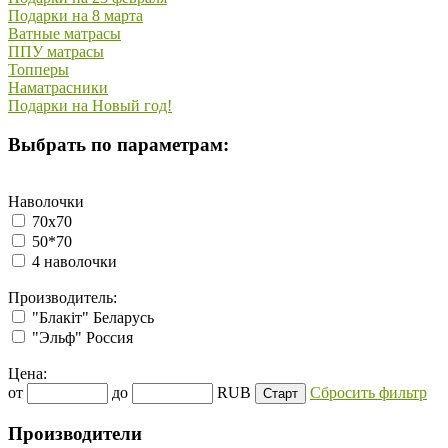
Подарки на 8 марта
Ватные матрасы
ППУ матрасы
Топперы
Наматрасники
Подарки на Новый год!
Выбрать по параметрам:
Наволочки
70х70
50*70
4 наволочки
Производитель:
"Блакiт" Беларусь
"Эльф" Россия
Цена:
от
до
RUB
Сбросить фильтр
Производители