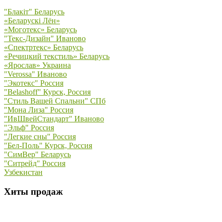
"Блакiт" Беларусь
«Беларускi Лён»
«Моготекс» Беларусь
"Текс-Дизайн" Иваново
«Спектртекс» Беларусь
«Речицкий текстиль» Беларусь
«Ярослав» Украина
"Verossa" Иваново
"Экотекс" Россия
"Belashoff" Курск, Россия
"Стиль Вашей Спальни" СПб
"Мона Лиза" Россия
"ИвШвейСтандарт" Иваново
"Эльф" Россия
"Легкие сны" Россия
"Бел-Поль" Курск, Россия
"СимВер" Беларусь
"Ситрейд" Россия
Узбекистан
Хиты продаж