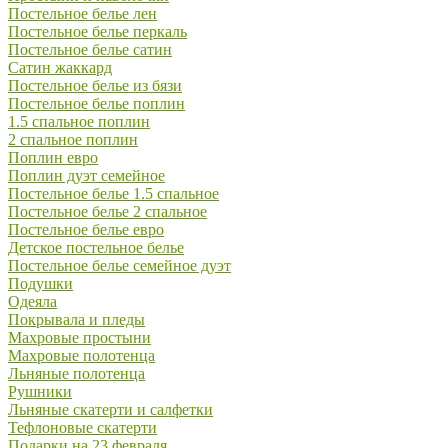
Постельное белье лен
Постельное белье перкаль
Постельное белье сатин
Сатин жаккард
Постельное белье из бязи
Постельное белье поплин
1.5 спальное поплин
2 спальное поплин
Поплин евро
Поплин дуэт семейное
Постельное белье 1.5 спальное
Постельное белье 2 спальное
Постельное белье евро
Детское постельное белье
Постельное белье семейное дуэт
Подушки
Одеяла
Покрывала и пледы
Махровые простыни
Махровые полотенца
Льняные полотенца
Рушники
Льняные скатерти и салфетки
Тефлоновые скатерти
Подарки на 23 февраля