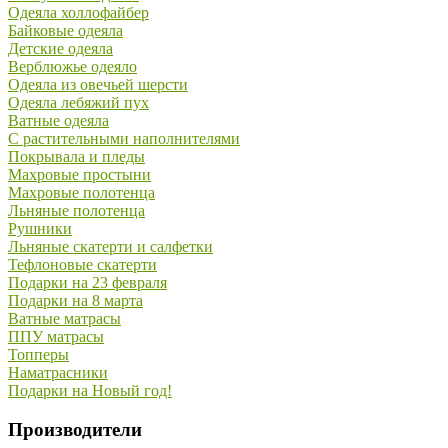
Одеяла холлофайбер
Байковые одеяла
Детские одеяла
Верблюжье одеяло
Одеяла из овечьей шерсти
Одеяла лебяжий пух
Ватные одеяла
С растительными наполнителями
Покрывала и пледы
Махровые простыни
Махровые полотенца
Льняные полотенца
Рушники
Льняные скатерти и салфетки
Тефлоновые скатерти
Подарки на 23 февраля
Подарки на 8 марта
Ватные матрасы
ППУ матрасы
Топперы
Наматрасники
Подарки на Новый год!
Производители