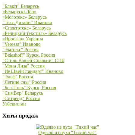
"Блакiт" Беларусь
«Беларускi Лён»
«Моготекс» Беларусь
"Текс-Дизайн" Иваново
«Спектртекс» Беларусь
«Речицкий текстиль» Беларусь
«Ярослав» Украина
"Verossa" Иваново
"Экотекс" Россия
"Belashoff" Курск, Россия
"Стиль Вашей Спальни" СПб
"Мона Лиза" Россия
"ИвШвейСтандарт" Иваново
"Эльф" Россия
"Легкие сны" Россия
"Бел-Поль" Курск, Россия
"СимВер" Беларусь
"Ситрейд" Россия
Узбекистан
Хиты продаж
Одеяло из пуха "Тихий час"