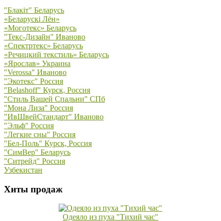
"Блакiт" Беларусь
«Беларускi Лён»
«Моготекс» Беларусь
"Текс-Дизайн" Иваново
«Спектртекс» Беларусь
«Речицкий текстиль» Беларусь
«Ярослав» Украина
"Verossa" Иваново
"Экотекс" Россия
"Belashoff" Курск, Россия
"Стиль Вашей Спальни" СПб
"Мона Лиза" Россия
"ИвШвейСтандарт" Иваново
"Эльф" Россия
"Легкие сны" Россия
"Бел-Поль" Курск, Россия
"СимВер" Беларусь
"Ситрейд" Россия
Узбекистан
Хиты продаж
Одеяло из пуха "Тихий час"