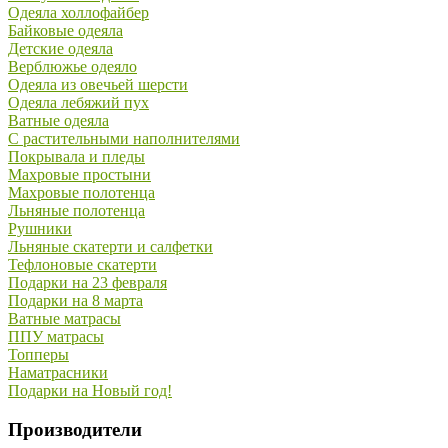
Одеяла холлофайбер
Байковые одеяла
Детские одеяла
Верблюжье одеяло
Одеяла из овечьей шерсти
Одеяла лебяжий пух
Ватные одеяла
С растительными наполнителями
Покрывала и пледы
Махровые простыни
Махровые полотенца
Льняные полотенца
Рушники
Льняные скатерти и салфетки
Тефлоновые скатерти
Подарки на 23 февраля
Подарки на 8 марта
Ватные матрасы
ППУ матрасы
Топперы
Наматрасники
Подарки на Новый год!
Производители