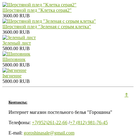
Шерстяной плед "Клетка серая2"
3600.00 RUB
Шерстяной плед "Зеленая с серым клетка"
3600.00 RUB
Зеленый лист
5800.00 RUB
Шиповник
5800.00 RUB
Iмгненне
5800.00 RUB
⇑
Контакты:
Интернет магазин постельного белья "Горошина"
Телефоны:
+7(952)261-22-66
/
+7 (812) 981-76-45
E-mail:
goroshinasale@gmail.com