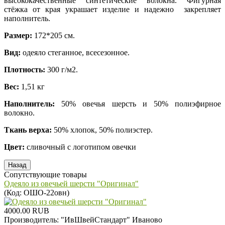
высококачественные синтетические волокна. Фигурная
стёжка от края украшает изделие и надежно закрепляет
наполнитель.
Размер:
172*205 см.
Вид:
одеяло стеганное, всесезонное.
Плотность:
300 г/м2.
Вес:
1,51 кг
Наполнитель:
50% овечья шерсть и 50% полиэфирное
волокно.
Ткань верха:
50% хлопок, 50% полиэстер.
Цвет:
сливочный с логотипом овечки
Сопутствующие товары
Одеяло из овечьей шерсти "Оригинал"
(Код:
ОШО-22овн
)
4000.00 RUB
Производитель:
"ИвШвейСтандарт" Иваново